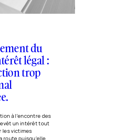
lement du
térêt légal :
tion trop
mal
e.
tion à l’encontre des
revêt un intérêt tout
r les victimes
a route puisqu’elle