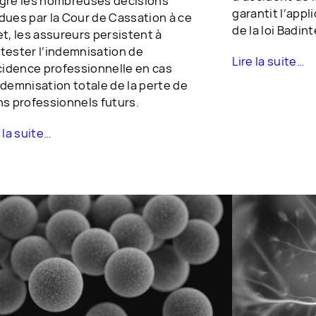
gré les nombreuses décisions
garantit l’appl
dues par la Cour de Cassation à ce
de la loi Badint
et, les assureurs persistent à
tester l’indemnisation de
Lire la suite…
ncidence professionnelle en cas
ndemnisation totale de la perte de
ns professionnels futurs.
 la suite…