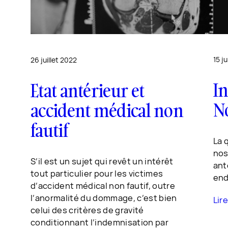
15 j
26 juillet 2022
In
Etat antérieur et
N
accident médical non
fautif
La 
nos
S’il est un sujet qui revêt un intérêt
ant
tout particulier pour les victimes
end
d’accident médical non fautif, outre
l’anormalité du dommage, c’est bien
Lire
celui des critères de gravité
conditionnant l’indemnisation par