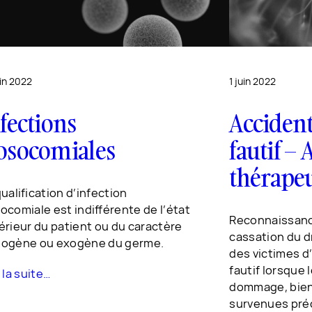
uin 2022
1 juin 2022
fections
Acciden
osocomiales
fautif – 
thérape
qualification d’infection
ocomiale est indifférente de l’état
Reconnaissance
érieur du patient ou du caractère
cassation du d
ogène ou exogène du germe.
des victimes d
fautif lorsque
 la suite…
dommage, bien
survenues pr