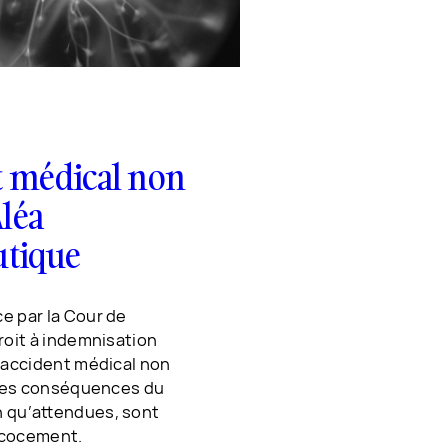
t médical non
Aléa
utique
 par la Cour de
roit à indemnisation
’accident médical non
 les conséquences du
 qu’attendues, sont
écocement.