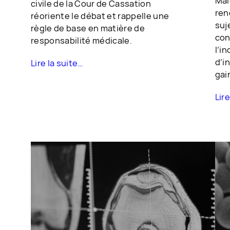
Mal
civile de la Cour de Cassation
ren
réoriente le débat et rappelle une
suj
règle de base en matière de
con
responsabilité médicale.
l’i
d’i
Lire la suite…
gai
Lire