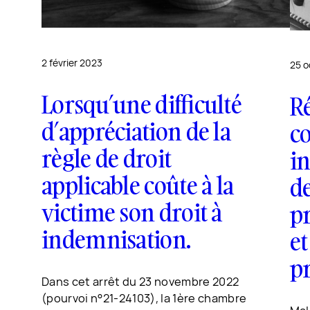
2 février 2023
25 o
Lorsqu’une difficulté
Ré
d’appréciation de la
co
règle de droit
in
applicable coûte à la
de
victime son droit à
pr
indemnisation.
et
pr
Dans cet arrêt du 23 novembre 2022
(pourvoi n°21-24103), la 1ère chambre